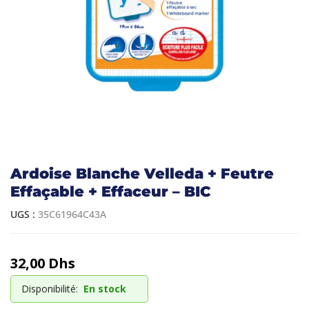
Ardoise Blanche Velleda + Feutre
Effaçable + Effaceur – BIC
UGS :
35C61964C43A
32,00
Dhs
Disponibilité:
En stock