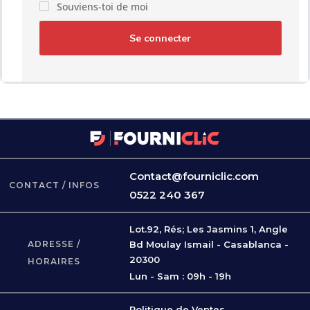
Souviens-toi de moi
web, gérer l’accès à votre compte, et pour d’autres
raisons décrites dans notre
politique de
Se connecter
confidentialité
.
S'inscrire
Contact@fourniclic.com
CONTACT / INFOS
0522 240 367
Lot.92, Rés; Les Jasmins 1, Angle
ADRESSE /
Bd Moulay Ismail - Casablanca -
20300
HORAIRES
Lun - Sam : 09h - 19h
Politique de Ventes