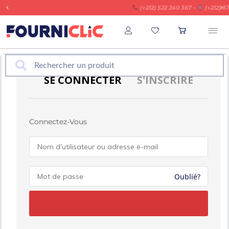
hs !
​ (+212) 522 240 367 -
​ (+212) 675 031
SE CONNECTER
S'INSCRIRE
Connectez-Vous
Oublié?
Vos données personnelles seront utilisées pour
vous accompagner au cours de votre visite du site