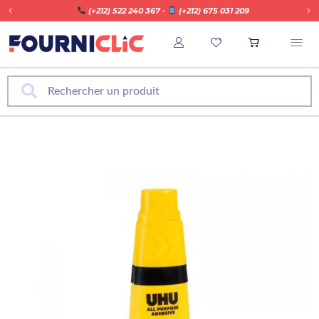
​ (+212) 522 240 367 -
​ (+212) 675 031 209